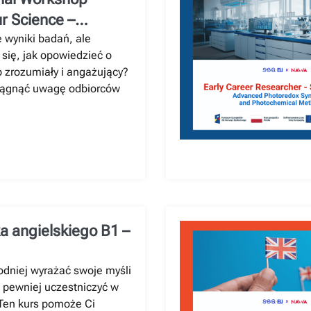
r Science –
on Skills”
 wyniki badań, ale
się, jak opowiedzieć o
 zrozumiały i angażujący?
iągnąć uwagę odbiorców
a angielskiego B1 –
aawansowany
dniej wyrażać swoje myśli
i pewniej uczestniczyć w
en kurs pomoże Ci