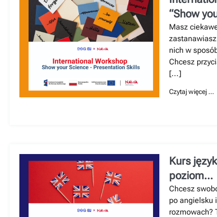
“Show you
Presentati
Masz ciekawe
zastanawiasz 
nich w sposób
Chcesz przyc
[...]
Czytaj więcej …
Kurs język
poziom
średnioz
Chcesz swobo
po angielsku 
rozmowach? T