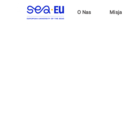
O Nas
Misja