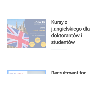
Kursy z
j.angielskiego dla
doktorantów i
studentów
Recruitment for
the 2nd Edition of
SEA-EU
Ambassadors