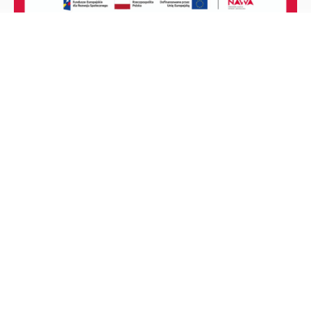
Zagraniczne staże badawcze dla naukowców
UG
Czytaj więcej
1
2
3
4
5