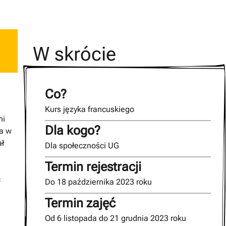
W skrócie
Co?
Kurs języka francuskiego
ni
Dla kogo?
ia w
ał
Dla społeczności UG
Termin rejestracji
ć
Do 18 października 2023 roku
Termin zajęć
Od 6 listopada do 21 grudnia 2023 roku