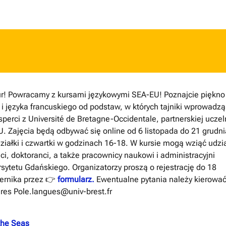
r! Powracamy z kursami językowymi SEA-EU! Poznajcie piękno
y i języka francuskiego od podstaw, w których tajniki wprowadzą
sperci z Université de Bretagne-Occidentale, partnerskiej uczel
. Zajęcia będą odbywać się online od 6 listopada do 21 grudn
ziałki i czwartki w godzinach 16-18. W kursie mogą wziąć udzi
ci, doktoranci, a także pracownicy naukowi i administracyjni
sytetu Gdańskiego. Organizatorzy proszą o rejestrację do 18
ernika przez 👉
formularz.
Ewentualne pytania należy kierowa
res Pole.langues@univ-brest.fr
the Seas