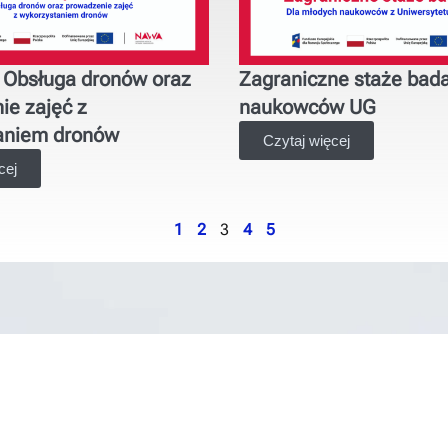
: Obsługa dronów oraz
Zagraniczne staże bad
ie zajęć z
naukowców UG
aniem dronów
Czytaj więcej
cej
1
2
3
4
5