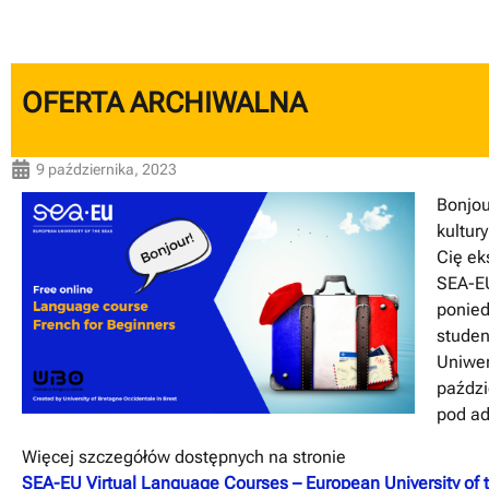
OFERTA ARCHIWALNA
9 października, 2023
Bonjou
kultur
Cię ek
SEA-EU
ponied
studen
Uniwer
paździ
pod ad
Więcej szczegółów dostępnych na stronie
SEA-EU Virtual Language Courses – European University of 