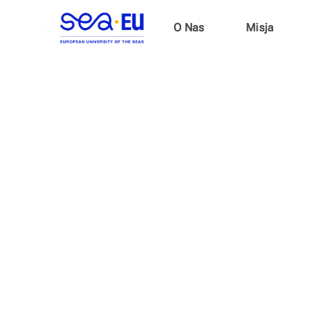
O Nas
Misja
Kurs f