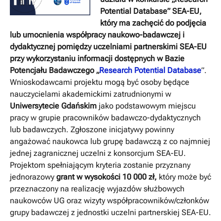
Potential Database” SEA-EU
,
który ma zachęcić do podjęcia
lub umocnienia współpracy naukowo-badawczej i
dydaktycznej pomiędzy uczelniami partnerskimi SEA-EU
przy wykorzystaniu informacji dostępnych w Bazie
Potencjału Badawczego „
Research Potential Database
”.
Wnioskodawcami projektu mogą być osoby będące
nauczycielami akademickimi zatrudnionymi w
Uniwersytecie Gdańskim
jako podstawowym miejscu
pracy w grupie pracowników badawczo-dydaktycznych
lub badawczych. Zgłoszone inicjatywy powinny
angażować naukowca lub grupę badawczą z co najmniej
jednej zagranicznej uczelni z konsorcjum SEA-EU.
Projektom spełniającym kryteria zostanie przyznany
jednorazowy
grant w wysokości 10 000 zł,
który może być
przeznaczony na realizację wyjazdów służbowych
naukowców UG oraz wizyty współpracowników/członków
grupy badawczej z jednostki uczelni partnerskiej SEA-EU.