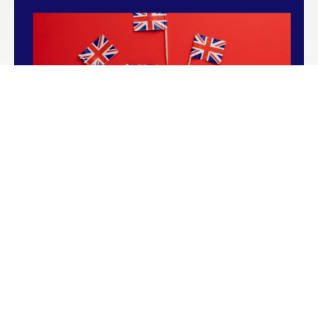
Kurs języka angielskiego B1 – poziom
średniozaawansowany
Czytaj więcej
1
2
3
…
5