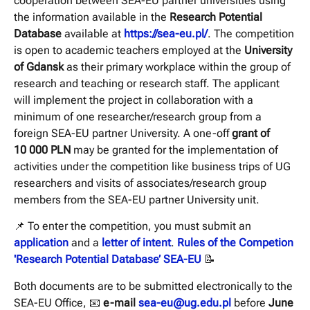
cooperation between SEA-EU partner universities using
the information available in the
Research Potential
Database
available at
https://sea-eu.pl/
. The competition
is open to academic teachers employed at the
University
of Gdansk
as their primary workplace within the group of
research and teaching or research staff. The applicant
will implement the project in collaboration with a
minimum of one researcher/research group from a
foreign SEA-EU partner University. A one-off
grant of
10 000 PLN
may be granted for the implementation of
activities under the competition like business trips of UG
researchers and visits of associates/research group
members from the SEA-EU partner University unit.
📌 To enter the competition, you must submit an
application
and a
letter of intent
.
Rules of the Competion
'Research Potential Database’ SEA-EU
📝
Both documents are to be submitted electronically to the
SEA-EU Office, 📧
e-mail
sea-eu@ug.edu.pl
before
June