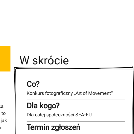
W skrócie
Co?
Konkurs fotograficzny „Art of Movement”
ą
Dla kogo?
ku,
 to
Dla całej społeczności SEA-EU
 jak
Termin zgłoszeń
i