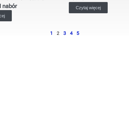
I nabór
Czytaj więcej
cej
1
2
3
4
5