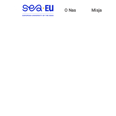
O Nas
Misja
Konkurs fot