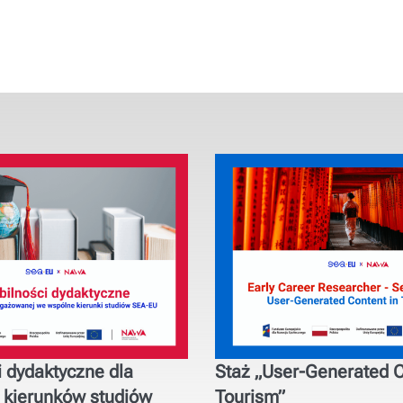
 dydaktyczne dla
Staż „User-Generated C
 kierunków studiów
Tourism”