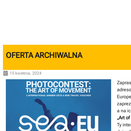
OFERTA ARCHIWALNA
15 kwietnia, 2024
Zapras
adreso
Europe
zaprez
a na i
„Art o
Ty int