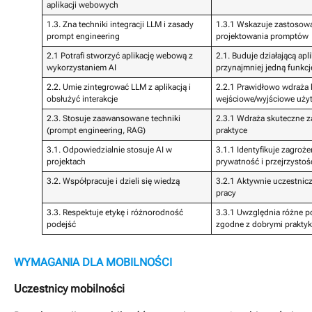
aplikacji webowych
1.3. Zna techniki integracji LLM i zasady
1.3.1 Wskazuje zastosowa
prompt engineering
projektowania promptów
2.1 Potrafi stworzyć aplikację webową z
2.1. Buduje działającą ap
wykorzystaniem AI
przynajmniej jedną funkcj
2.2. Umie zintegrować LLM z aplikacją i
2.2.1 Prawidłowo wdraża 
obsłużyć interakcje
wejściowe/wyjściowe uży
2.3. Stosuje zaawansowane techniki
2.3.1 Wdraża skuteczne z
(prompt engineering, RAG)
praktyce
3.1. Odpowiedzialnie stosuje AI w
3.1.1 Identyfikuje zagroż
projektach
prywatność i przejrzystoś
3.2. Współpracuje i dzieli się wiedzą
3.2.1 Aktywnie uczestnic
pracy
3.3. Respektuje etykę i różnorodność
3.3.1 Uwzględnia różne 
podejść
zgodne z dobrymi prakty
WYMAGANIA DLA MOBILNOŚCI
Uczestnicy mobilności