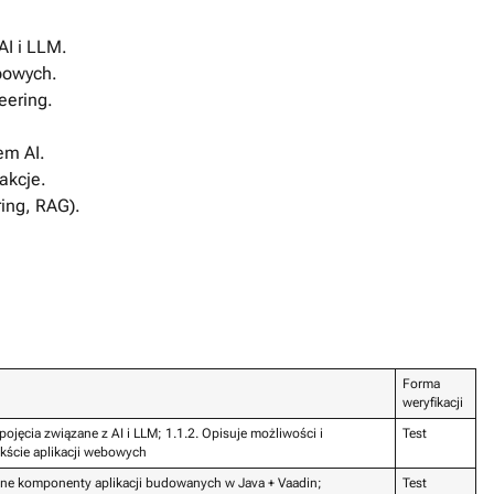
AI i LLM.
bowych.
eering.
em AI.
akcje.
ing, RAG).
Forma
weryfikacji
pojęcia związane z AI i LLM; 1.1.2. Opisuje możliwości i
Test
kście aplikacji webowych
wne komponenty aplikacji budowanych w Java + Vaadin;
Test