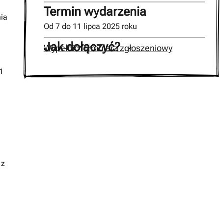
Termin wydarzenia
nia
Od 7 do 11 lipca 2025 roku
Jak dołączyć?
Wypełnić formularz zgłoszeniowy
1
 z