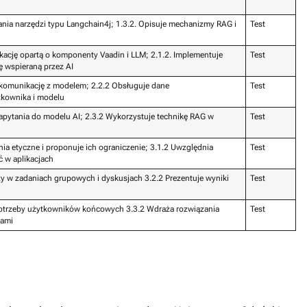
nia narzędzi typu Langchain4j; 1.3.2. Opisuje mechanizmy RAG i
Test
likację opartą o komponenty Vaadin i LLM; 2.1.2. Implementuje
Test
ę wspieraną przez AI
komunikację z modelem; 2.2.2 Obsługuje dane
Test
tkownika i modelu
apytania do modelu AI; 2.3.2 Wykorzystuje technikę RAG w
Test
enia etyczne i proponuje ich ograniczenie; 3.1.2 Uwzględnia
Test
ć w aplikacjach
zy w zadaniach grupowych i dyskusjach 3.2.2 Prezentuje wyniki
Test
potrzeby użytkowników końcowych 3.3.2 Wdraża rozwiązania
Test
kami