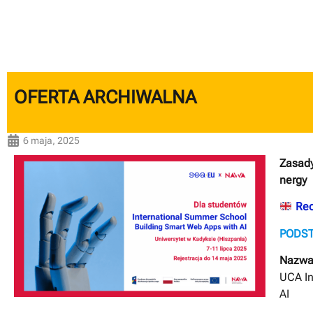
OFERTA ARCHIWALNA
6 maja, 2025
Zasady
nergy
Rec
PODS
Nazw
UCA In
AI