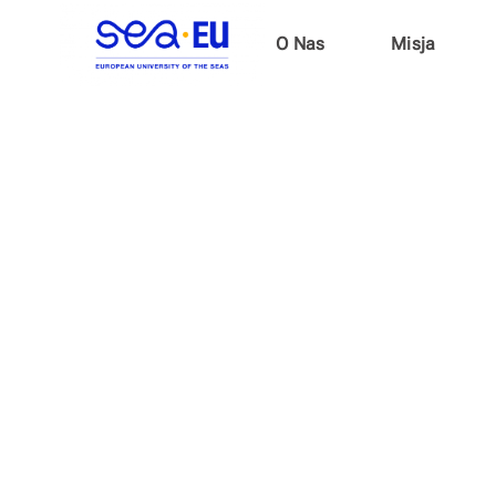
O Nas
Misja
International Summer