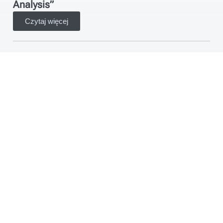
Analysis”
Czytaj więcej
„Nie ma złych pokoleń” – naukowcy z uczelni
SEA-EU o generacji Z na rynku pracy
Czytaj więcej