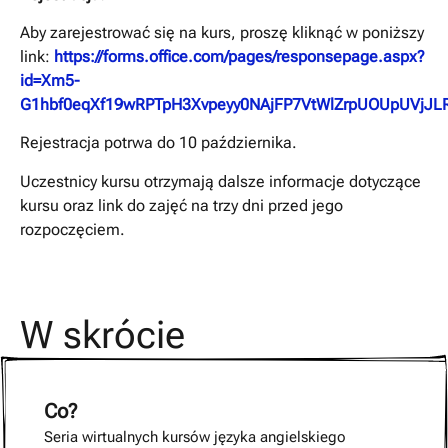
Aby zarejestrować się na kurs, proszę kliknąć w poniższy
link:
https://forms.office.com/pages/responsepage.aspx?
id=Xm5-
G1hbf0eqXf19wRPTpH3Xvpeyy0NAjFP7VtWlZrpUOUpUVjJL
Rejestracja potrwa do 10 października.
Uczestnicy kursu otrzymają dalsze informacje dotyczące
kursu oraz link do zajęć na trzy dni przed jego
rozpoczęciem.
W skrócie
Co?
Seria wirtualnych kursów języka angielskiego