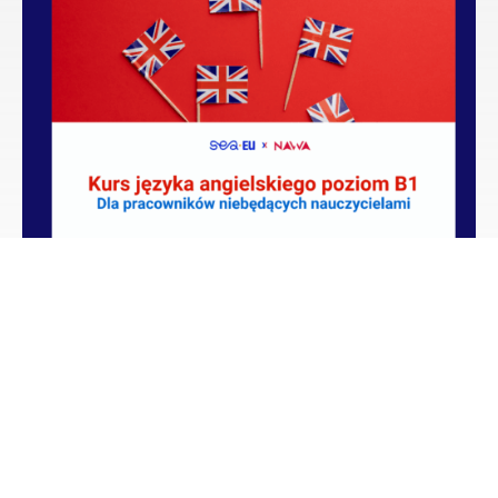
Kurs języka angielskiego B1 – poziom
średniozaawansowany
Czytaj więcej
1
2
3
…
5