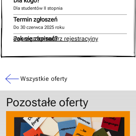
Dla kogo?
Dla studentów II stopnia
Termin zgłoszeń
Do 30 czerwca 2025 roku
Jak się zapisać?
Poprzez formularz rejestracyjny
Wszystkie oferty
Pozostałe oferty