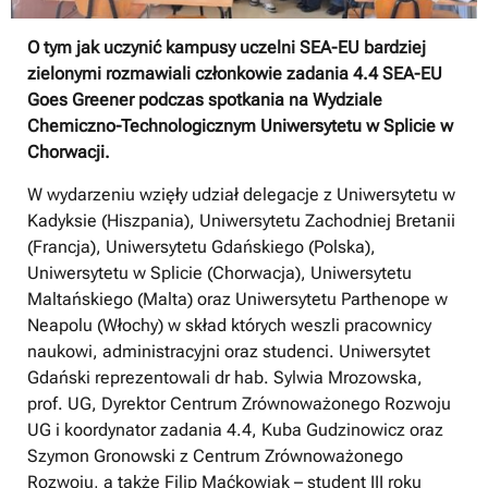
O tym jak uczynić kampusy uczelni SEA-EU bardziej
zielonymi rozmawiali członkowie zadania 4.4 SEA-EU
Goes Greener podczas spotkania na Wydziale
Chemiczno-Technologicznym Uniwersytetu w Splicie w
Chorwacji.
W wydarzeniu wzięły udział delegacje z Uniwersytetu w
Kadyksie (Hiszpania), Uniwersytetu Zachodniej Bretanii
(Francja), Uniwersytetu Gdańskiego (Polska),
Uniwersytetu w Splicie (Chorwacja), Uniwersytetu
Maltańskiego (Malta) oraz Uniwersytetu Parthenope w
Neapolu (Włochy) w skład których weszli pracownicy
naukowi, administracyjni oraz studenci. Uniwersytet
Gdański reprezentowali dr hab. Sylwia Mrozowska,
prof. UG, Dyrektor Centrum Zrównoważonego Rozwoju
UG i koordynator zadania 4.4, Kuba Gudzinowicz oraz
Szymon Gronowski z Centrum Zrównoważonego
Rozwoju, a także Filip Maćkowiak – student III roku