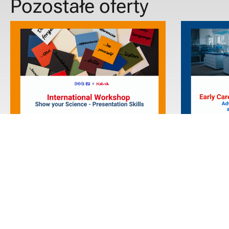
Pozostałe oferty
International Workshop “Show
Staż bada
your Science – Presentation
Photoredo
Skills”
Photochem
Czytaj więcej
Czytaj wię