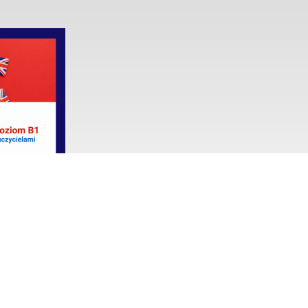
o B1 –
nsowany