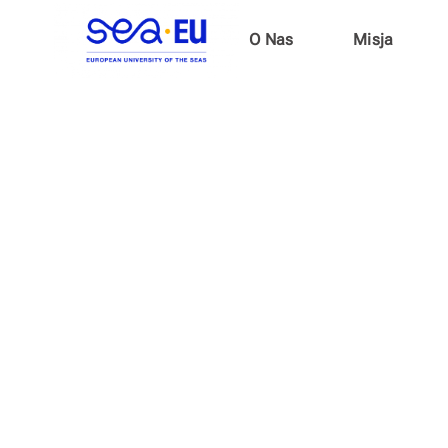
O Nas
Misja