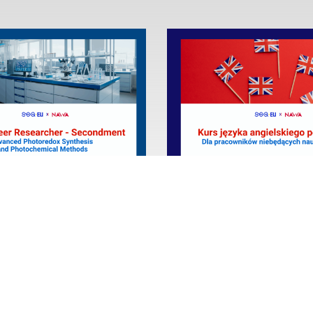
wczy „Advanced
Kurs języka angielskieg
x Synthesis and
poziom średniozaawa
ical Methods”
Czytaj więcej
cej
1
2
3
…
5