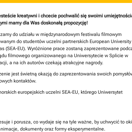
jesteście kreatywni i chcecie pochwalić się swoimi umiejętnośc
ymi mamy dla Was doskonałą propozycję!
szamy do udziału w międzynarodowym festiwalu filmowym
wanym do studentów uczelni partnerskich European University
as (SEA-EU). Wyróżnione prace zostaną zaprezentowane podc
ądu filmowego organizowanego na Uniwersytecie w Splicie w
cji, a na ich autorów czekają atrakcyjne nagrody.
enie jest świetną okazją do zaprezentowania swoich pomysłó
nowych kontaktów.
morskich europejskich uczelni SEA-EU, którego Uniwersytet
suje i porusza, co wydaje się na tyle ważne, by uchwycić to o
animacje, dokumenty oraz formy eksperymentalne.