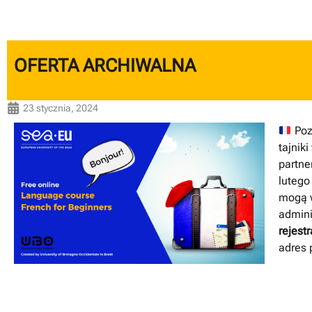
OFERTA ARCHIWALNA
23 stycznia, 2024
Pozn
tajnik
partne
lutego
mogą w
admini
rejest
adres 