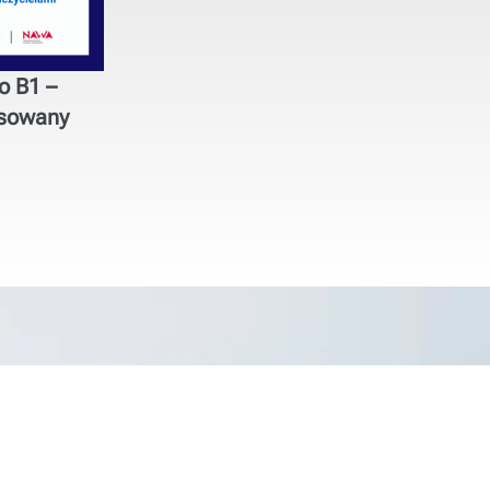
o B1 –
nsowany