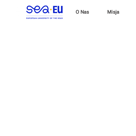
O Nas
Misja