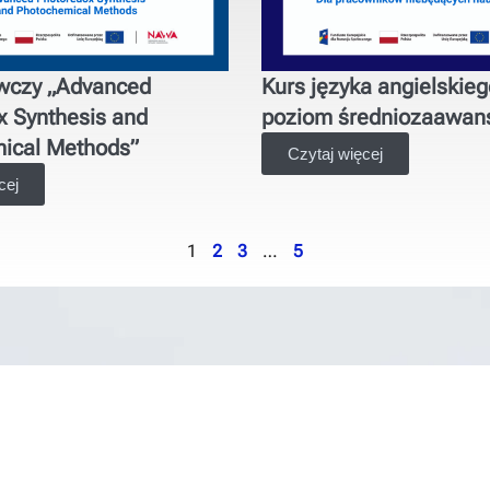
wczy „Advanced
Kurs języka angielskieg
x Synthesis and
poziom średniozaawa
ical Methods”
Czytaj więcej
cej
1
2
3
…
5