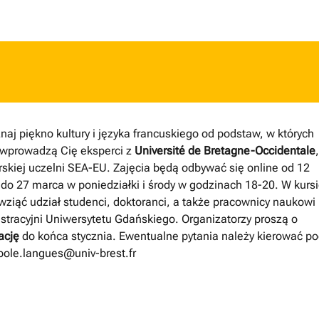
aj piękno kultury i języka francuskiego od podstaw, w których
i wprowadzą Cię eksperci z
Université de Bretagne-Occidentale
rskiej uczelni SEA-EU. Zajęcia będą odbywać się online od 12
 do 27 marca w poniedziałki i środy w godzinach 18-20. W kurs
ziąć udział studenci, doktoranci, a także pracownicy naukowi 
stracyjni Uniwersytetu Gdańskiego. Organizatorzy proszą o
rację
do końca stycznia. Ewentualne pytania należy kierować p
pole.langues@univ-brest.fr