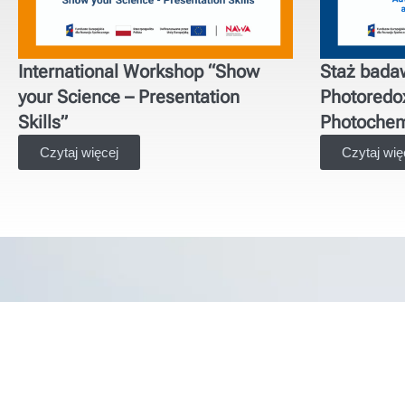
International Workshop “Show
Staż bada
your Science – Presentation
Photoredo
Skills”
Photochem
Czytaj więcej
Czytaj wię