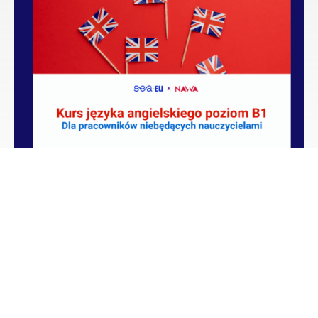
Kurs języka angielskiego B1 – poziom
średniozaawansowany
Czytaj więcej
1
2
3
…
5