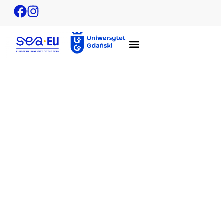
Intensywne warsztaty nt. bioróżnorodności i
biogeografii dla studentów UG