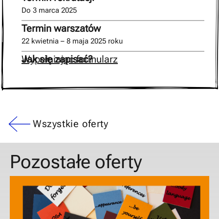
Do 3 marca 2025
Termin warszatów
22 kwietnia – 8 maja 2025 roku
Jak się zapisać?
Wypełniając formularz
Wszystkie oferty
Pozostałe oferty