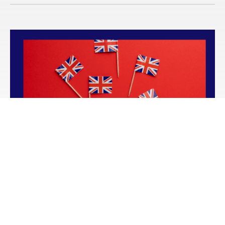
Kurs języka angielskiego B1 – poziom
średniozaawansowany
Czytaj więcej